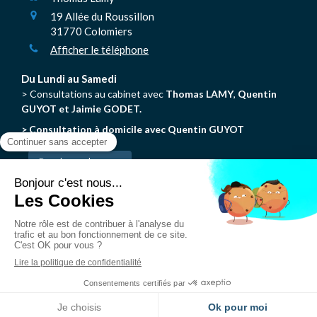
19 Allée du Roussillon
31770
Colomiers
Afficher le téléphone
Du Lundi au Samedi
> Consultations au cabinet avec
Thomas LAMY
,
Quentin
GUYOT et Jaimie GODET.
> Consultation à domicile avec Quentin GUYOT
Prendre rendez-vous
N'hésitez pas à consulter les autres pages du site pour en
savoir plus sur la Chiropraxie.
© Thomas Lamy - Chiropracteur Colomiers
Création et référencement du site par Simplébo
Site partenaire de
AFC