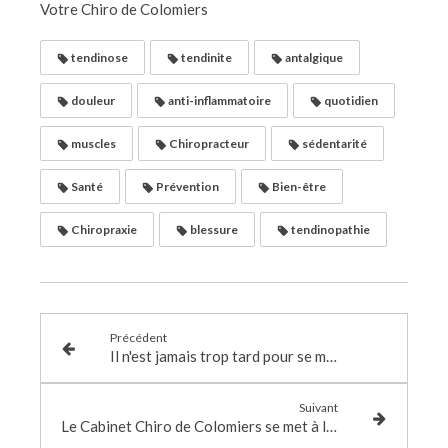
Votre Chiro de Colomiers
tendinose
tendinite
antalgique
douleur
anti-inflammatoire
quotidien
muscles
Chiropracteur
sédentarité
Santé
Prévention
Bien-être
Chiropraxie
blessure
tendinopathie
Précédent
Il n'est jamais trop tard pour se mettre au sport, grâce à son Chiro !
Suivant
Le Cabinet Chiro de Colomiers se met à la Pédiatrie !