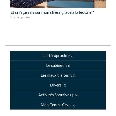
Et si j'agissais sur mon stress grâce à la lecture ?
La chiropraxie
La chiropraxie
(17)
Le cabinet
(11)
Les maux traités
(19)
Divers
(5)
Activités Sportives
(18)
Mon Centre Cryo
(7)