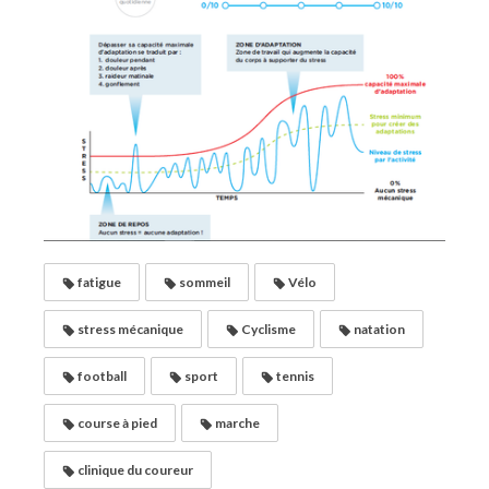
fatigue
sommeil
Vélo
stress mécanique
Cyclisme
natation
football
sport
tennis
course à pied
marche
clinique du coureur