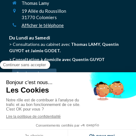
Thomas Lamy
19 Allée du Roussillon
31770
Colomiers
Afficher le téléphone
Du Lundi au Samedi
> Consultations au cabinet avec
Thomas LAMY
,
Quentin
GUYOT et Jaimie GODET.
> Consultation à domicile avec Quentin GUYOT
Prendre rendez-vous
N'hésitez pas à consulter les autres pages du site pour en
savoir plus sur la Chiropraxie.
© Thomas Lamy - Chiropracteur Colomiers
Création et référencement du site par Simplébo
Site partenaire de
AFC