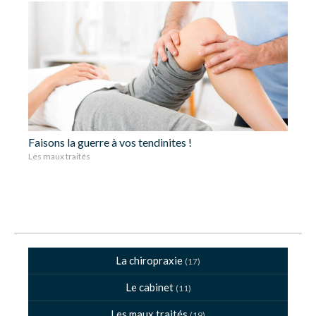
Faisons la guerre à vos tendinites !
Les maux traités
La chiropraxie
(17)
Le cabinet
(11)
Les maux traités
(19)