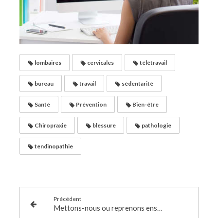
lombaires
cervicales
télétravail
bureau
travail
sédentarité
Santé
Prévention
Bien-être
Chiropraxie
blessure
pathologie
tendinopathie
Précédent
Mettons-nous ou reprenons ensemble à la Course à Pied !