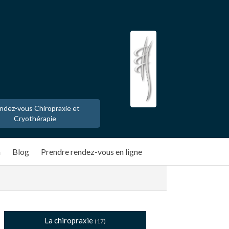
ndez-vous Chiropraxie et
Cryothérapie
n
Blog
Prendre rendez-vous en ligne
La chiropraxie
(17)