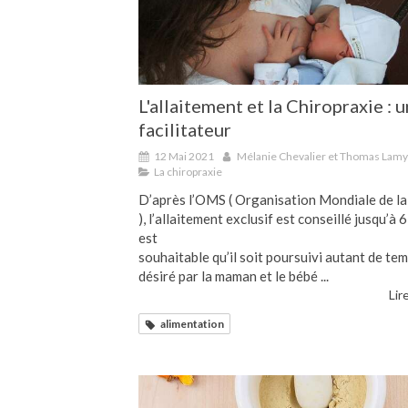
L'allaitement et la Chiropraxie : u
facilitateur
12 Mai 2021
Mélanie Chevalier et Thomas Lamy
La chiropraxie
D’après l’OMS ( Organisation Mondiale de la
), l’allaitement exclusif est conseillé jusqu’à 6 
est
souhaitable qu’il soit poursuivi autant de te
désiré par la maman et le bébé ...
Lire
alimentation