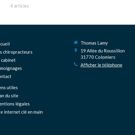
4 articles
Thomas Lamy
cueil
19 Allée du Roussillon
s chiropracteurs
31770
Colomiers
 cabinet
Afficher le téléphone
émoignages
ntact
ens utiles
an du site
ntions légales
te internet clé en main