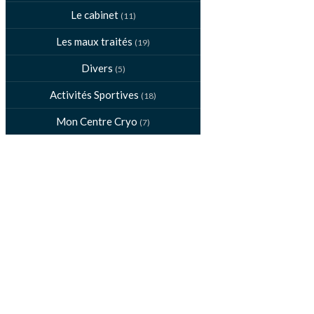
Le cabinet
(11)
Les maux traités
(19)
Divers
(5)
Activités Sportives
(18)
Mon Centre Cryo
(7)