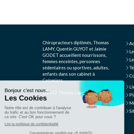
Chiropracteurs diplômés, Thomas
Ac
LAMY, Quentin GUYOT et Jaimie
Le
GODET accueillent nourrissons,
Le
femmes enceintes, personnes
sédentaires ou sportives, adultes,
T
enfants dans son cabinet à
Co
Colomiers.
Li
©2022 Thomas Lamy
Pl
Me
Si