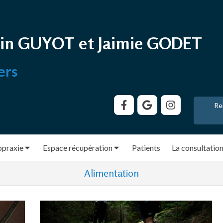
in GUYOT et Jaimie GODET
ers
Re
opraxie
Espace récupération
Patients
La consultatio
Alimentation