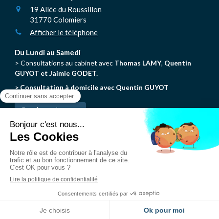
19 Allée du Roussillon
31770
Colomiers
Afficher le téléphone
Du Lundi au Samedi
> Consultations au cabinet avec
Thomas LAMY
,
Quentin
GUYOT et Jaimie GODET.
> Consultation à domicile avec Quentin GUYOT
Prendre rendez-vous
N'hésitez pas à consulter les autres pages du site pour en
savoir plus sur la Chiropraxie.
© Thomas Lamy - Chiropracteur Colomiers
Création et référencement du site par Simplébo
Site partenaire de
AFC