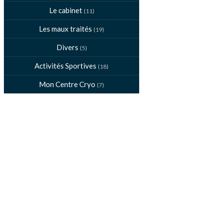
Le cabinet
(11)
Les maux traités
(19)
Divers
(5)
Activités Sportives
(18)
Mon Centre Cryo
(7)