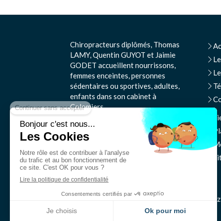
Chiropracteurs diplômés, Thomas
Ac
LAMY, Quentin GUYOT et Jaimie
Le
GODET accueillent nourrissons,
Le
femmes enceintes, personnes
sédentaires ou sportives, adultes,
T
enfants dans son cabinet à
Co
Colomiers.
Li
©2022 Thomas Lamy
Pl
Me
Si
N'hésitez