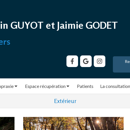
in GUYOT et Jaimie GODET
ers
Re
opraxie
Espace récupération
Patients
La consultatio
Extérieur