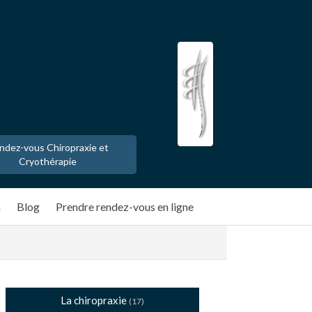
ndez-vous Chiropraxie et
Cryothérapie
n
Blog
Prendre rendez-vous en ligne
La chiropraxie
(17)