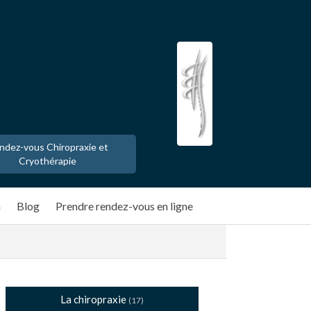
ndez-vous Chiropraxie et
Cryothérapie
n
Blog
Prendre rendez-vous en ligne
La chiropraxie
(17)