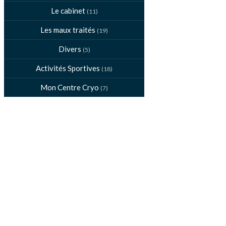
Le cabinet
(11)
Les maux traités
(19)
Divers
(5)
Activités Sportives
(18)
Mon Centre Cryo
(7)