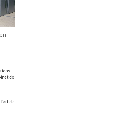
 en
stions
binet de
 l'article