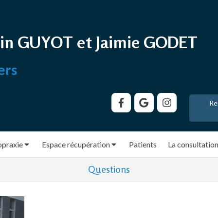
in GUYOT et Jaimie GODET
ers
Re
opraxie
Espace récupération
Patients
La consultatio
Questions