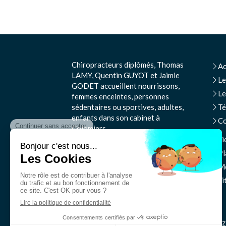
Chiropracteurs diplômés, Thomas
Ac
LAMY, Quentin GUYOT et Jaimie
Le
GODET accueillent nourrissons,
Le
femmes enceintes, personnes
sédentaires ou sportives, adultes,
T
enfants dans son cabinet à
Co
Colomiers.
Li
©2022 Thomas Lamy
Pl
Me
Si
N'hésitez