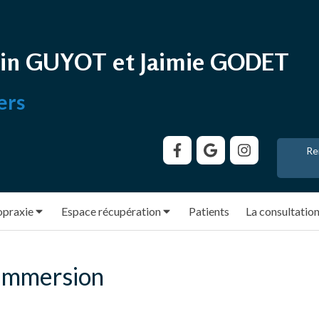
in GUYOT et Jaimie GODET
ers
Re
opraxie
Espace récupération
Patients
La consultatio
 immersion