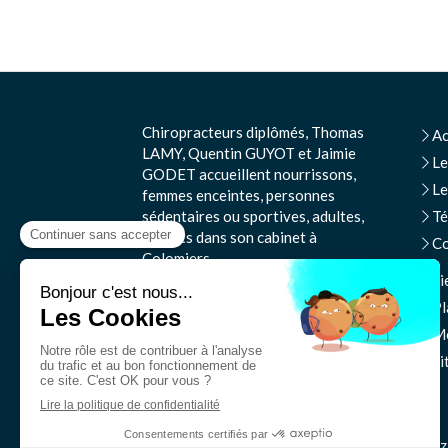
Chiropracteurs diplômés, Thomas
Ac
LAMY, Quentin GUYOT et Jaimie
Le
GODET accueillent nourrissons,
Le
femmes enceintes, personnes
sédentaires ou sportives, adultes,
T
enfants dans son cabinet à
Co
Colomiers.
Li
©2022 Thomas Lamy
Pl
Me
Si
N'hésitez