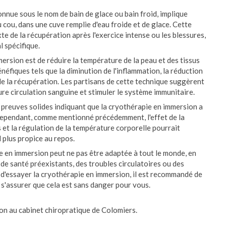
nue sous le nom de bain de glace ou bain froid, implique
 cou, dans une cuve remplie d'eau froide et de glace. Cette
e de la récupération après l'exercice intense ou les blessures,
l spécifique.
mmersion est de réduire la température de la peau et des tissus
énéfiques tels que la diminution de l'inflammation, la réduction
 de la récupération. Les partisans de cette technique suggèrent
ure circulation sanguine et stimuler le système immunitaire.
de preuves solides indiquant que la cryothérapie en immersion a
. Cependant, comme mentionné précédemment, l'effet de la
 et la régulation de la température corporelle pourrait
 plus propice au repos.
ie en immersion peut ne pas être adaptée à tout le monde, en
 de santé préexistants, des troubles circulatoires ou des
 d'essayer la cryothérapie en immersion, il est recommandé de
 s'assurer que cela est sans danger pour vous.
on au cabinet chiropratique de Colomiers.