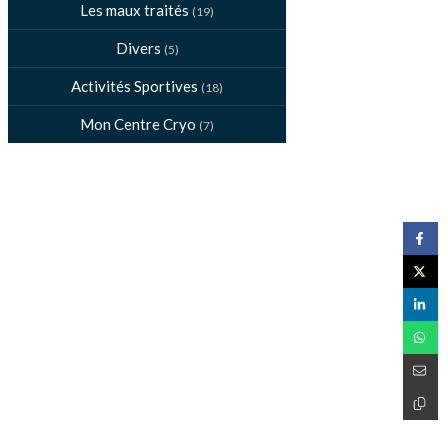
Les maux traités
(19)
Divers
(5)
Activités Sportives
(18)
Mon Centre Cryo
(7)