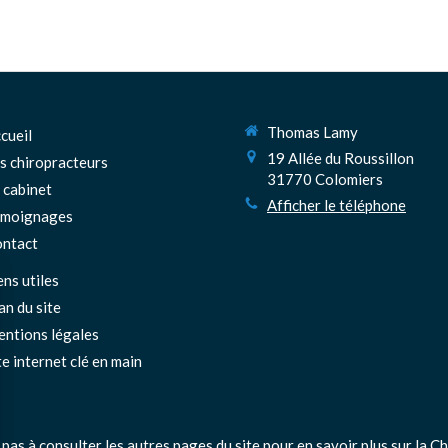
Thomas Lamy
cueil
19 Allée du Roussillon
s chiropracteurs
31770
Colomiers
 cabinet
Afficher le téléphone
émoignages
ntact
ens utiles
an du site
ntions légales
te internet clé en main
 pas à consulter les autres pages du site pour en savoir plus sur la Ch