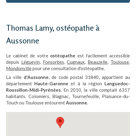
Thomas Lamy, ostéopathe à
Aussonne
Le cabinet de votre
ostéopathe
est facilement accessible
depuis
Léguevin
,
Fonsorbes
,
Cugnaux
,
Beauzelle
,
Toulouse
,
Mondonville
pour une consultation d'ostéopathe.
La ville
d'Aussonne
, de code postal 31840, appartient au
département
Haute-Garonne
et à la région
Languedoc-
Roussillon-Midi-Pyrénées
. En 2010, la ville comptait 6357
habitants. Colomiers, Blagnac, Tournefeuille, Plaisance-du-
Touch ou Toulouse entourent
Aussonne
.