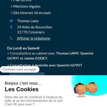
Mentions légales
Site internet clé en main
Thomas Lamy
19 Allée du Roussillon
31770
Colomiers
Afficher le téléphone
Du Lundi au Samedi
> Consultations au cabinet avec
Thomas LAMY
,
Quentin
GUYOT et Jaimie GODET.
> Consultation à domicile avec Quentin GUYOT
Prendre rendez-vous
N'hésitez pas à consulter les autres pages du site pour en
savoir plus sur la Chiropraxie.
© Thomas Lamy - Chiropracteur Colomiers